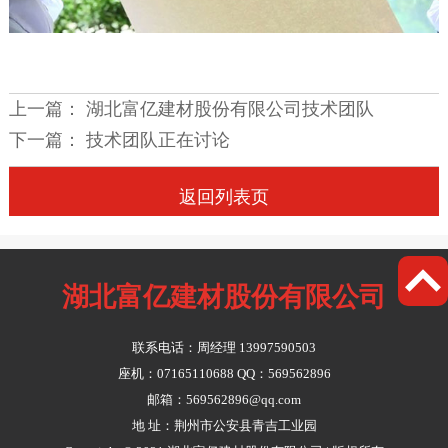
上一篇：
湖北富亿建材股份有限公司技术团队
下一篇：
技术团队正在讨论
返回列表页

湖北富亿建材股份有限公司
联系电话：周经理 13997590503
座机：07165110688 QQ：569562896
邮箱：569562896@qq.com
地 址：荆州市公安县青吉工业园