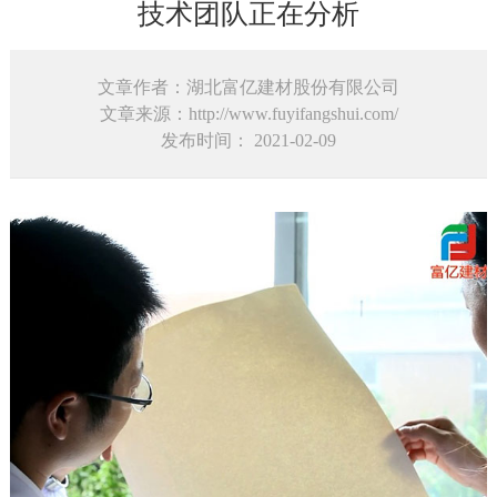
技术团队正在分析
文章作者：湖北富亿建材股份有限公司
文章来源：http://www.fuyifangshui.com/
发布时间： 2021-02-09